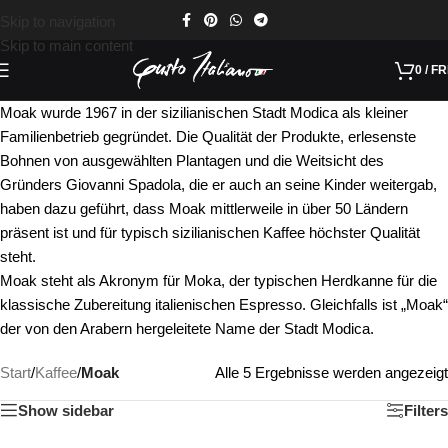
Skip to navigation
Skip to main content
0
/
FR
Moak wurde 1967 in der sizilianischen Stadt Modica als kleiner
Familienbetrieb gegründet. Die Qualität der Produkte, erlesenste
Bohnen von ausgewählten Plantagen und die Weitsicht des
Gründers Giovanni Spadola, die er auch an seine Kinder weitergab,
haben dazu geführt, dass Moak mittlerweile in über 50 Ländern
präsent ist und für typisch sizilianischen Kaffee höchster Qualität
steht.
Moak steht als Akronym für Moka, der typischen Herdkanne für die
klassische Zubereitung italienischen Espresso. Gleichfalls ist „Moak“
der von den Arabern hergeleitete Name der Stadt Modica.
Start
/
Kaffee
/
Moak
Alle 5 Ergebnisse werden angezeigt
Show sidebar
Filters