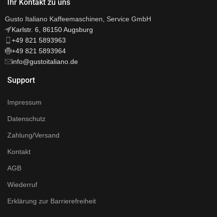
Ihr Kontakt zu uns
problemlos abgewaschen
werden.
Gusto Italiano Kaffeemaschinen, Service GmbH
Ebenfalls neu: die Auflagefläche
Karlstr. 6, 86150 Augsburg
für den Siebträger konnte in der
+49 821 5893963
Silikonversion nochmals
+49 821 5893964
verbessert werden.
info@gustoitaliano.de
Jetzt hat der Siebträger einen
noch stabileren Halt beim
Support
Tampen. Der Korpus besteht aus
4mm starkem Edelstahl.
Impressum
Die dicken Gummifüße
garantieren rutschfesten Stand.
Datenschutz
Zahlung/Versand
Kontakt
AGB
Wiederruf
Erklärung zur Barrierefreiheit