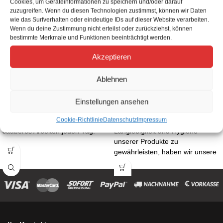
Cookies, um Geräteinformationen zu speichern und/oder darauf
zuzugreifen. Wenn du diesen Technologien zustimmst, können wir Daten
wie das Surfverhalten oder eindeutige IDs auf dieser Website verarbeiten.
Wenn du deine Zustimmung nicht erteilst oder zurückziehst, können
bestimmte Merkmale und Funktionen beeinträchtigt werden.
Akzeptieren
Ablehnen
ECM Tampermatte
Tamping Station Silikon schwarz
Zubehör ECM
Tamperstation
Einstellungen ansehen
29,50
€
81,00
€
inkl. MwSt.
inkl. MwSt.
Cookie-Richtlinie
Datenschutz
Impressum
Das perfekte Zubehör für ein
Um eine noch größere
sauberes Arbeiten jeden Tag.
Langlebigkeit und Hygiene
unserer Produkte zu
gewährleisten, haben wir unsere
bereits bekannte Tamping Station
der Exklusiv-Serie nochmals
verbessert.
Nun kommt hochwertiges Silikon
zum Einsatz. Es ist
lebensmittelecht und kann