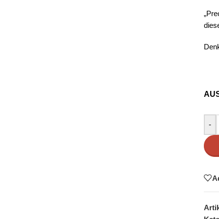
„Pre
dies
Denk
AU
-
A
Art