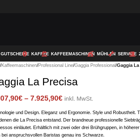
GUTSCHEINE
KAFFEE
KAFFEEMASCHINEN
MÜHLEN
SERVICE
t
/
Kaffeemaschinen
/
Professional Line
/
Gaggia Professional
/
Gaggia La
aggia La Precisa
307,90
€
–
7.925,90
€
inkl. MwSt.
nologie und Design. Eleganz und Ergonomie. Style und Robustheit. Tr
denen die La Precisa entstand. Der brandneue professionelle Siebträg
essos einläutet. Erhältlich mit zwei oder drei Brühgruppen, in höherer 
 bei anspruchsvollen Baristas genau ins Schwarze.