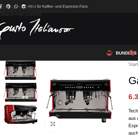
Skip to navigation
Alles für Kaffee- und
Espresso
-Fans
Skip to main content
BUNDLES
Star
G
6.
Tech
aus 
Click to enlarge
Espr
auch