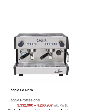
Gaggia La Nera
Gaggia La Giust
Gaggia Professional
Gaggia Professio
3.332,90
€
–
4.260,90
€
9.305,90
€
inkl. MwSt.