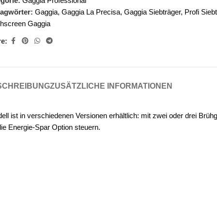
gorie:
Gaggia Professional
agwörter:
Gaggia
,
Gaggia La Precisa
,
Gaggia Siebträger
,
Profi Sieb
hscreen Gaggia
e:
SCHREIBUNG
ZUSÄTZLICHE INFORMATIONEN
l ist in verschiedenen Versionen erhältlich: mit zwei oder drei Brüh
die Energie-Spar Option steuern.