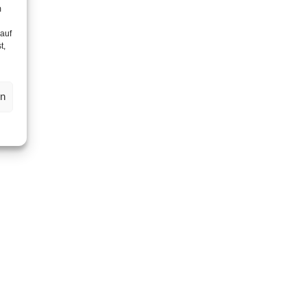
m
 auf
t,
en