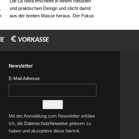
Die La Nera erscheint in einem robusten
La Giusta ist ein
,
und praktischen Design und sticht damit
einzigartigem St
m
aus der breiten Masse heraus. Der Fokus
Eine unmissverst
liegt auf dem verbauten Material und der
ikonische Marke
verwendeten Technik. Zuverlässig, robust
brilliert durch L
und zeitlos.
bei der Auswahl.
Materialien, bis 
Erhältlich ist die La Gera in den kompakten
s
der Rückseite ze
Versionen: entweder mit einer Brühgruppe
hintergrundbeleu
oder als 2-gruppige Compact Ausführung.
Newsletter
Somit garantiert die La Nera eine Top
Performance auf kleinstem Raum.
E-Mail Adresse
Senden
Mit der Anmeldung zum Newsletter erkläre
ich, die
Datenschutzhinweise
gelesen zu
haben und akzeptiere diese hiermit.