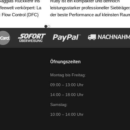
 Gaggias Rückkehr ins
Ruby ist ein kompakter und dennoch
feewelt verkörpert: La
leistungsstarker professioneller Siebträger
 Flow Control (DFC)
der beste Performance auf kleinsten Rau
garantiert. Sie ist für kleine Standorte
hlussregulierung
gedacht, dabei kann sie auch für alle
l" ist eine einzigartige
gängigen erhältlichen Espressopads- und
ssionellen Baristas, die
Kapseln aufgerüstet werden. Sagen Sie
bnis für ihre Kunden
nicht nein zu dem guten Geschmack eine
n.
Espresso.
Öfnungszeiten
gie ermöglicht es
 Geschmacksprofile
Montag bis Freitag:
en Kaffeeröstung
as Ergebnis ist die
09:00 – 13:00 Uhr
ee.
14:00 – 18:00 Uhr
Samstag:
10:00 – 14:00 Uhr