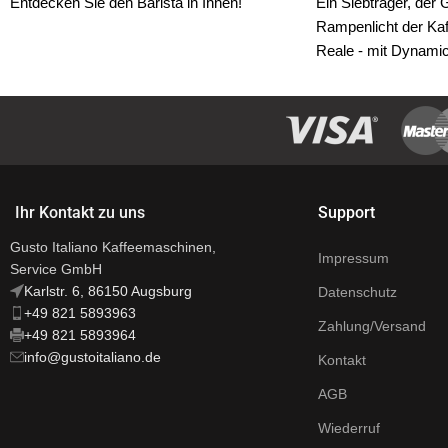
Entdecken Sie den Barista in Ihnen!
Ein Siebträger, der
Rampenlicht der Kaf
Reale - mit Dynamic
Die patentierte Durc
"Dynamic Flow Contro
Option für alle profe
das Geschmackserle
maximieren möchte
Ihr Kontakt zu uns
Support
Diese neue Technolo
Ihnen verschiedene
Gusto Italiano Kaffeemaschinen,
Impressum
aus ein und derselb
Service GmbH
herauszuarbeiten. D
Karlstr. 6, 86150 Augsburg
Datenschutz
perfekte Tasse Kaff
+49 821 5893963
Zahlung/Versand
+49 821 5893964
info@gustoitaliano.de
Kontakt
AGB
Wiederruf