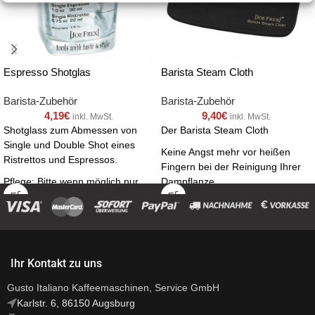
Espresso Shotglas
Barista Steam Cloth
Barista-Zubehör
Barista-Zubehör
4,19
€
9,40
€
inkl. MwSt.
inkl. MwSt.
Shotglass zum Abmessen von
Der Barista Steam Cloth
Single und Double Shot eines
Keine Angst mehr vor heißen
Ristrettos und Espressos.
Fingern bei der Reinigung Ihrer
Pflege: Bitte wenn möglich nur
Dampflanze.
feucht abwischen, in der
Der Steam Cloth aus Microfaser
Spülmaschine nützt sich der
hat ein Innenleben aus Silikon
Aufdruck langfristig ab.
und hält somit die Hitze beim
Maße : 4,5 cm x 4,5 cm x 6,5 cm
Reinigen der Dampflanze fern.
Ihr Kontakt zu uns
Abmessung: 20 x 20cm
Gusto Italiano Kaffeemaschinen, Service GmbH
Material: Mikrofaser / Silikon
Karlstr. 6, 86150 Augsburg