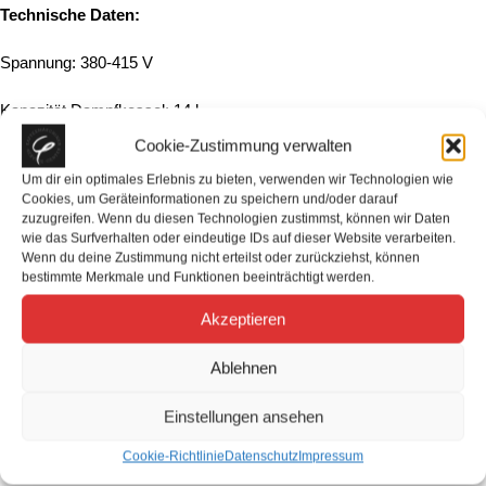
Technische Daten:
Spannung: 380-415 V
Kapazität Dampfkessel: 14 l
Cookie-Zustimmung verwalten
Gewicht: 69 kg
Um dir ein optimales Erlebnis zu bieten, verwenden wir Technologien wie
Cookies, um Geräteinformationen zu speichern und/oder darauf
Farben: Schwarz, Weiß/Schwarz, Weiß/Mattschwarz, Weiß/Rot
zuzugreifen. Wenn du diesen Technologien zustimmst, können wir Daten
wie das Surfverhalten oder eindeutige IDs auf dieser Website verarbeiten.
Maße (B x T x H): 950 mm x 528 mm x 537 mm
Wenn du deine Zustimmung nicht erteilst oder zurückziehst, können
bestimmte Merkmale und Funktionen beeinträchtigt werden.
Auf Wunsch erhältlich:
Akzeptieren
Kalte Dampflanze / Cool Touch
Ablehnen
Automatischer Dampf
Einstellungen ansehen
Tassenwärmer
Cookie-Richtlinie
Datenschutz
Impressum