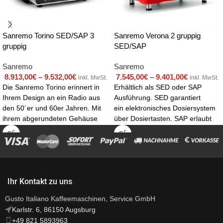
Sanremo Torino SED/SAP 3
Sanremo Verona 2 gruppig
gruppig
SED/SAP
Sanremo
Sanremo
8.913,00
€
–
9.532,00
€
7.545,00
€
–
9.401,00
€
inkl. MwSt.
inkl. MwSt.
Die Sanremo Torino erinnert in
Erhältlich als SED oder SAP
Ihrem Design an ein Radio aus
Ausführung. SED garantiert
den 50´er und 60er Jahren. Mit
ein elektronisches Dosiersystem
ihrem abgerundeten Gehäuse
über Dosiertasten. SAP erlaubt
erinnert sie an die gute alte Zeit,
die halbautomatische
glänzt aber mit moderner
Programmierung der
Technik. Ideal für Hotelbars,
Dosierungen.
Trendcafés und Restaurant im
Retro Style.
Ihr Kontakt zu uns
Gusto Italiano Kaffeemaschinen, Service GmbH
Karlstr. 6, 86150 Augsburg
+49 821 5893963