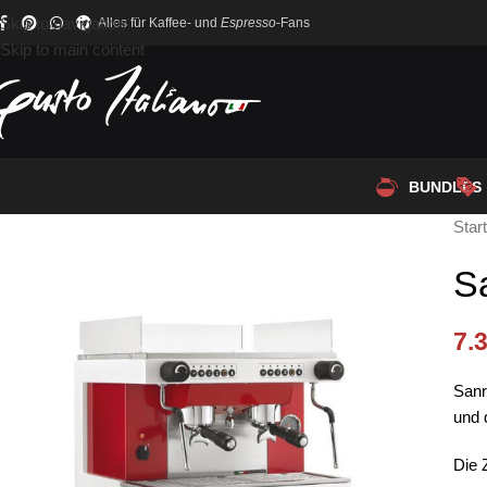
Skip to navigation
Alles für Kaffee- und
Espresso
-Fans
Skip to main content
BUNDLES
Star
S
7.
Sanr
und 
Die 