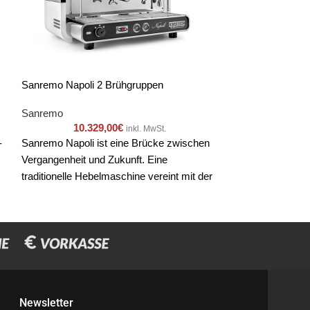
Sanremo Napoli 2 Brühgruppen
Sanremo Zoe Com
Sanremo
Sanremo
10.329,00
€
7.79
inkl. MwSt.
-
Sanremo Napoli ist eine Brücke zwischen
In ihrer kompakt
Vergangenheit und Zukunft. Eine
Competition eine V
traditionelle Hebelmaschine vereint mit der
Lösungen, die sie
Sanremo Technologie.
Kaffeeröster und
Das robuste Gehä
modernes Design
integraler Bestan
Newsletter