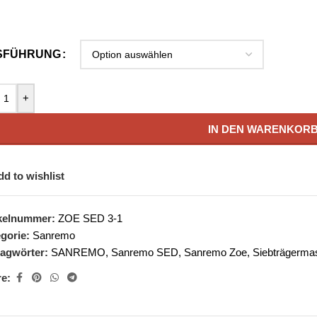
SFÜHRUNG
+
IN DEN WARENKOR
dd to wishlist
ikelnummer:
ZOE SED 3-1
gorie:
Sanremo
agwörter:
SANREMO
,
Sanremo SED
,
Sanremo Zoe
,
Siebträgerma
e: