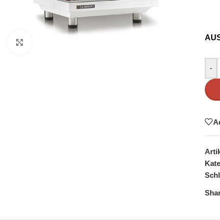
AU
Click to enlarge
-
A
Art
Kate
Schl
Shar