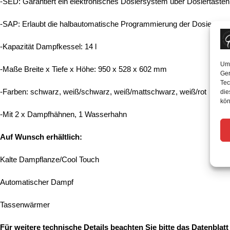
-SED: Garantiert ein elektronisches Dosiersystem über Dosiertasten
-SAP: Erlaubt die halbautomatische Programmierung der Dosierung
-Kapazität Dampfkessel: 14 l
Um 
-Maße Breite x Tiefe x Höhe: 950 x 528 x 602 mm
Ger
Tec
-Farben: schwarz, weiß/schwarz, weiß/mattschwarz, weiß/rot
die
kön
-Mit 2 x Dampfhähnen, 1 Wasserhahn
Auf Wunsch erhältlich:
Kalte Dampflanze/Cool Touch
Automatischer Dampf
Tassenwärmer
Für weitere technische Details beachten Sie bitte das Datenblatt