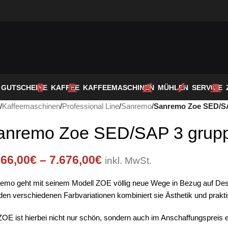
GUTSCHEINE
KAFFEE
KAFFEEMASCHINEN
MÜHLEN
SERVICE
t
/
Kaffeemaschinen
/
Professional Line
/
Sanremo
/
Sanremo Zoe SED/SA
anremo Zoe SED/SAP 3 grupp
366,00
€
–
7.676,00
€
inkl. MwSt.
emo geht mit seinem Modell ZOE völlig neue Wege in Bezug auf Design
den verschiedenen Farbvariationen kombiniert sie Ästhetik und prak
ZOE ist hierbei nicht nur schön, sondern auch im Anschaffungspreis e