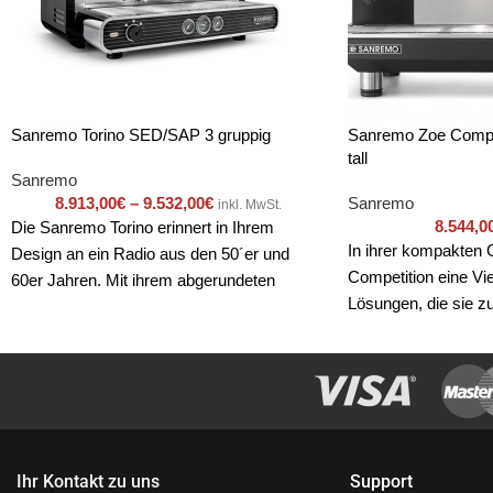
Sanremo Torino SED/SAP 3 gruppig
Sanremo Zoe Compet
tall
Sanremo
8.913,00
€
–
9.532,00
€
Sanremo
inkl. MwSt.
8.544,0
Die Sanremo Torino erinnert in Ihrem
In ihrer kompakten 
Design an ein Radio aus den 50´er und
Competition eine Viel
60er Jahren. Mit ihrem abgerundeten
Lösungen, die sie zu
Gehäuse erinnert sie an die gute alte Zeit,
Kaffeeröster und Ka
glänzt aber mit moderner Technik. Ideal für
Das robuste Gehäuse
Hotelbars, Trendcafés und Restaurant im
modernes Designele
Retro Style.
integraler Bestandte
Ihr Kontakt zu uns
Support