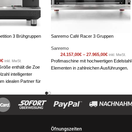
ition 3 Brühgruppen
Sanremo Café Racer 3 Gruppen
Sanremo
24.157,00
€
–
27.965,00
€
inkl. MwSt.
0
€
Profimaschine mit hochwertigen Edelstahl
inkl. MwSt.
Größe enthält die Zoe
Elementen in zahlreichen Ausführungen.
zahl intelligenter
m idealen Partner für
ffee-Liebhaber machen.
 ist nicht nur ein
ment, sondern ein
il der Maschine.
Öfnungszeiten