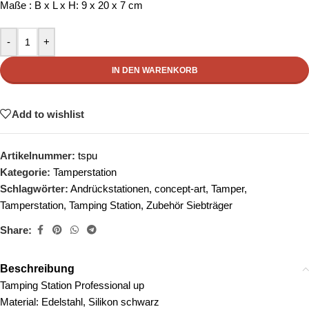
Maße : B x L x H: 9 x 20 x 7 cm
-
+
IN DEN WARENKORB
Add to wishlist
Artikelnummer:
tspu
Kategorie:
Tamperstation
Schlagwörter:
Andrückstationen
,
concept-art
,
Tamper
,
Tamperstation
,
Tamping Station
,
Zubehör Siebträger
Share:
Beschreibung
Tamping Station Professional up
Material: Edelstahl, Silikon schwarz