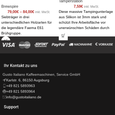
Tamperstation
Brewspire
7,59
€
inkl. MwSt.
79,00
€
–
84,00
€
Diese massive Tampingunterlage
inkl. MwSt.
Siebträger in drei
aus Silikon ist 3mm stark und
unterschiedlichen Holzarten für
schützt Ihre Arbeitsfläche vor
die legendäre Faema E61
unerwünschten Schäden durch
Brühgruppe.
den Siebträger. Der äußere Rand
ist 6mm stark, so rutschen die
Kaffeemehlreste nicht von der
Matte und Ihre Arbeitsplatte bleibt
sauber . In einer Ecke befindet
sich eine runde Vertiefung für
Ihr Kontakt zu uns
Ihren Tamper. Das Silikon ist
lebensmittelecht.
Gusto Italiano Kaffeemaschinen, Service GmbH
Karlstr. 6, 86150 Augsburg
+49 821 5893963
+49 821 5893964
info@gustoitaliano.de
Support